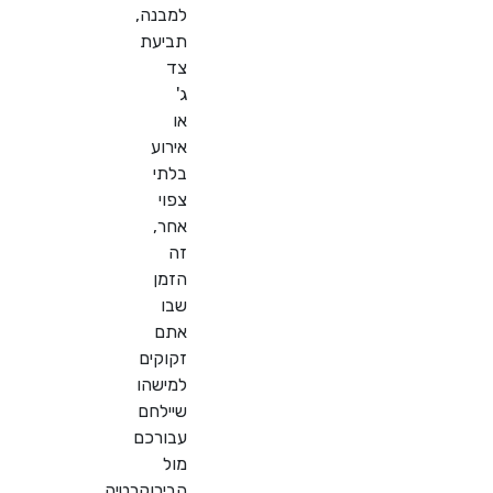
למבנה,
תביעת
צד
ג'
או
אירוע
בלתי
צפוי
אחר,
זה
הזמן
שבו
אתם
זקוקים
למישהו
שיילחם
עבורכם
מול
הבירוקרטיה.