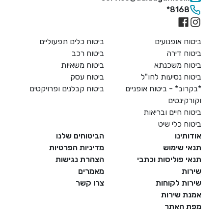
*816
 אופנועים
ביטוח כלים תפעוליים
 דירה
ביטוח רכב
ח משכנתא
ביטוח משאיות
 נסיעות לחו"ל
ביטוח עסק
ב* - ביטוח אופניים
ביטוח קבלנים ופרויקטים
ינטים
 חיים ובריאות
 כלי שיט
ינו
הביטוחים שלנו
שימוש
מדיניות הפרטיות
פוליסות וכתבי
הצהרת נגישות
ת
מאמרים
 לקוחות
צרו קשר
 שירות
האתר