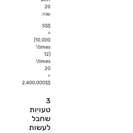
20
שנה:
$$S
=
(10,000
\times
12)
\times
20
=
2,400,000$$
3
טעויות
שחבל
לעשות