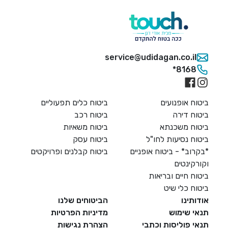
service@udidagan.co.i
*816
 אופנועים
ביטוח כלים תפעוליים
 דירה
ביטוח רכב
ח משכנתא
ביטוח משאיות
 נסיעות לחו"ל
ביטוח עסק
ב* - ביטוח אופניים
ביטוח קבלנים ופרויקטים
ינטים
 חיים ובריאות
 כלי שיט
ינו
הביטוחים שלנו
שימוש
מדיניות הפרטיות
פוליסות וכתבי
הצהרת נגישות