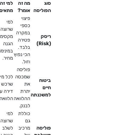
סוג
מה זה
למי זה
הפוליסה
אומר?
מתאים?
פיצוי
למי
כספי
שרוצה
במקרה
ריסק
מקסימום
פטירה
(Risk)
הגנה
בלבד.
במינימום
הכי נפוץ
מחיר.
וזול.
פוליסה
שמכסה
לכל מי
ביטוח
את
שרכש
חיים
יתרת
דירה עם
למשכנתה
ההלוואה
הלוואה.
לבנק.
כוללת
למי
גם
שרוצה
פוליסה
מרכיב
לשלב