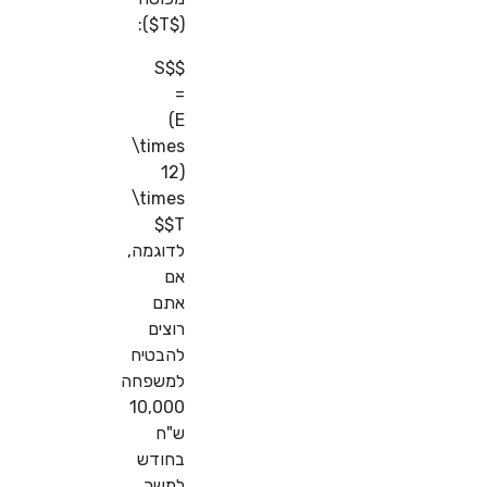
):
$T$
(
$$S
=
(E
\times
12)
\times
T$$
לדוגמה,
אם
אתם
רוצים
להבטיח
למשפחה
10,000
ש"ח
בחודש
למשך