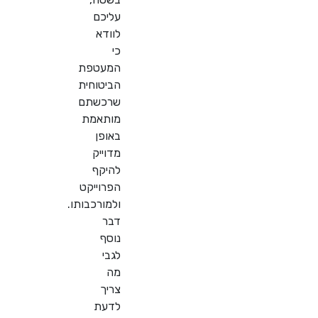
עליכם
לוודא
כי
המעטפת
הביטוחית
שרכשתם
מותאמת
באופן
מדוייק
להיקף
הפרוייקט
ולמורכבותו.
דבר
נוסף
לגבי
מה
צריך
לדעת