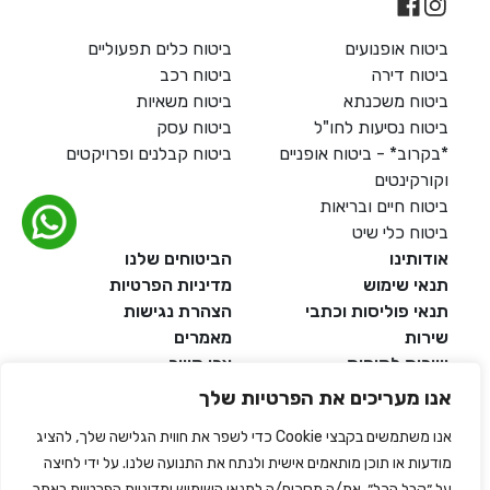
ביטוח אופנועים
ביטוח כלים תפעוליים
ביטוח דירה
ביטוח רכב
ביטוח משכנתא
ביטוח משאיות
ביטוח נסיעות לחו"ל
ביטוח עסק
*בקרוב* - ביטוח אופניים
ביטוח קבלנים ופרויקטים
וקורקינטים
ביטוח חיים ובריאות
ביטוח כלי שיט
אודותינו
הביטוחים שלנו
דל טקסט
תנאי שימוש
מדיניות הפרטיות
תנאי פוליסות וכתבי
הצהרת נגישות
דל טקסט
שירות
מאמרים
שירות לקוחות
צרו קשר
ים
אמנת שירות
אנו מעריכים את הפרטיות שלך
מפת האתר
אנו משתמשים בקבצי Cookie כדי לשפר את חווית הגלישה שלך, להציג
גדול
מודעות או תוכן מותאמים אישית ולנתח את התנועה שלנו. על ידי לחיצה
על ״קבל הכל״, את/ה מסכים/ה לתנאי השימוש ומדיניות הפרטיות באתר