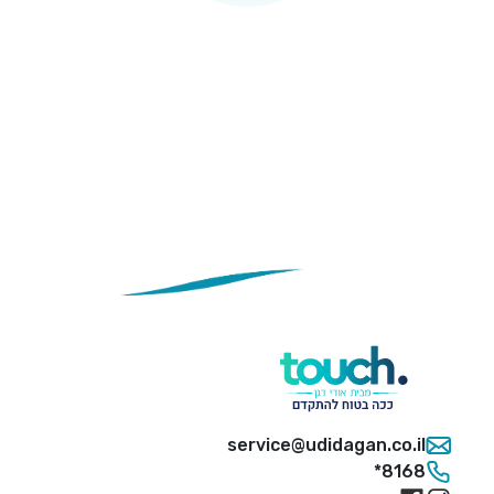
service@udidagan.co.il
*8168