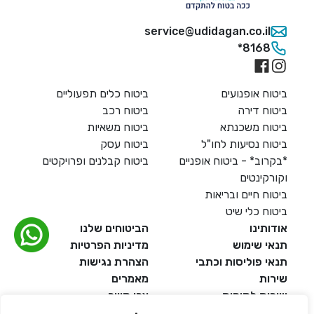
service@udidagan.co.il
*8168
ביטוח אופנועים
ביטוח כלים תפעוליים
ביטוח דירה
ביטוח רכב
ביטוח משכנתא
ביטוח משאיות
ביטוח נסיעות לחו"ל
ביטוח עסק
*בקרוב* - ביטוח אופניים
ביטוח קבלנים ופרויקטים
וקורקינטים
ביטוח חיים ובריאות
ביטוח כלי שיט
אודותינו
הביטוחים שלנו
דל טקסט
תנאי שימוש
מדיניות הפרטיות
תנאי פוליסות וכתבי
הצהרת נגישות
דל טקסט
שירות
מאמרים
שירות לקוחות
צרו קשר
ים
אמנת שירות